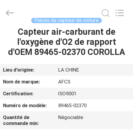
DAXIN
AUTO
SPARE
PARTS
CO.,
Pièces de capteur de voiture
LTD.
All
Capteur air-carburant de
ACCUEIL
Rights
Reserved.
l'oxygène d'O2 de rapport
PRODUITS
d'OEM 89465-02370 COROLLA
VIDÉOS
Lieu d'origine:
LA CHINE
Nom de marque:
AFCS
À
Certification:
ISO9001
PROPOS
Numéro de modèle:
89465-02370
DE
NOUS
Quantité de
Négociable
commande min: