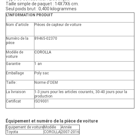
Taille simple de paquet : 14X7X6 cm.
Seul poids brut : 0,400 kilogrammes
L'INFORMATION PRODUIT
Nom d'article
Pièces de capteur de voiture
Numéro de la
89465-02370
pièce
Modèle de
COROLLA
voiture
Garantie
1 an
Emballage
Poly sac
Taille :
Norme d'OEM
La livraison
1-3 jours pour les articles courants, 30-40 jours pour la
production
Certificat
ISO9001
Équipement et numéro de la pièce de voiture
Équipement de voiture
Modèle
Année
Toyota
COROLLA
2007-2016