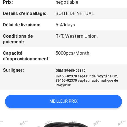
Prix:
negotiable
VISITE
DE
Détails d'emballage:
BOÎTE DE NETUAL
L'USINE
Délai de livraison:
5-40days
Conditions de
T/T, Western Union,
CONTRÔLE
paiement:
DE
Capacité
5000pcs/Month
d'approvisionnement:
QUALITÉ
Surligner:
,
OEM 89465-02370
,
89465-02370 capteur de l'oxygène O2
NOUS
89465-02370 capteur automatique de
l'oxygène
CONTACTER
MEILLEUR PRIX
NOUVELLES
DEMANDER