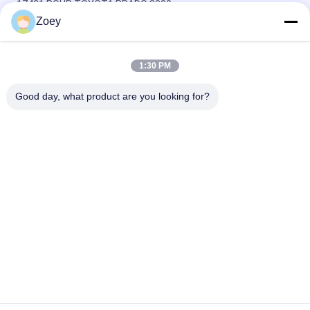
17421 POUR TOYOTA PRADO 2009-
Zoey
Thermostat OEM CM5Z-8575-D CM5Z8575A pour Ford
Transit/Mondeo
1:30 PM
THERMOSTAT OEM 6C11-12K073-AC 2S7Q12K073AA POUR
FORD RANGER/TRANSIT VAN
Good day, what product are you looking for?
Catégories populaires
Tous
Pièces 
Pièces De 
Automatiques De 
Suspension De Land 
Suspension
Rover
Pièces De 
Pièces De 
Suspension De Benz 
Suspension De BMW
De Mercedes
Bague De 
Support De Moteur 
Suspension De 
De Voiture
Voiture
Support De 
Botte D'amortisseur
Contrefiche De 