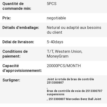
VISITE
Quantité de
5PCS
commande min:
DE
Prix:
negotiable
L'USINE
Détails d'emballage:
Netural ou adapté aux besoins
du client
CONTRÔLE
DE
Délai de livraison:
5-40days
QUALITÉ
Conditions de
T/T, Western Union,
paiement:
MoneyGram
NOUS
Capacité
20000PCS/MONTH
d'approvisionnement:
CONTACTER
Surligner:
Joint à rotule de bras de contrôle
2513300807
,
NOUVELLES
Bras de contrôle de voie de 2513300707
suspensions
,
2513300807 Mercedes Benz Ball Joint
DEMANDER