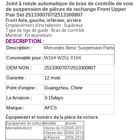
Joint à rotule automatique de bras de contrôle de voie
de suspension de pièces de rechange Front Upper
Pair Set 2513300707/2513300807
Front Axle, gauche, inférieur, arrière
Emplacement d'installation : Supérieur.
Type de tige de guide : Bras de contrôle.
Matériel : En aluminium
DESCRIPTION :
Description :
Mercedes Benz Suspension Parts
Convenable pour :
W164 W251 X164
OEM NON :
2513300707/2513300807
Garantie :
12 mois
Point d'origine :
Guangzhou, Chine
La livraison :
3-15days
Marque :
AFCS
Équipement et numéro de la pièce de voiture
Équipement de voiture
Modèle
Année
Mercedes-Benz
classe du m
2005-2011
Classe des r
2006-2016
gl-Klasse
2006-2016