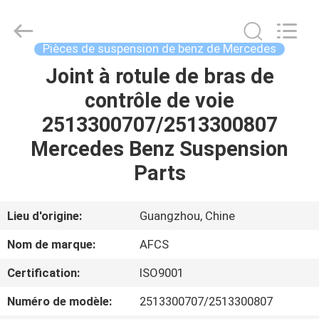
DAXIN
AUTO
SPARE
PARTS
CO.,
Pièces de suspension de benz de Mercedes
LTD.
All
Joint à rotule de bras de
ACCUEIL
Rights
Reserved.
contrôle de voie
PRODUITS
2513300707/2513300807
Mercedes Benz Suspension
VIDÉOS
Parts
À
Lieu d'origine:
Guangzhou, Chine
PROPOS
Nom de marque:
AFCS
DE
Certification:
ISO9001
NOUS
Numéro de modèle:
2513300707/2513300807