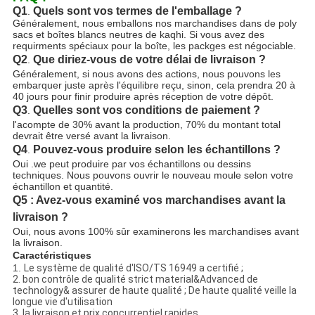
Q1
Quels sont vos termes de l'emballage ?
.
Généralement, nous emballons nos marchandises dans de poly
sacs et boîtes blancs neutres de kaqhi. Si vous avez des
requirments spéciaux pour la boîte, les packges est négociable.
Q2
Que diriez-vous de votre délai de livraison ?
.
Généralement, si nous avons des actions, nous pouvons les
embarquer juste après l'équilibre reçu, sinon, cela prendra 20 à
40 jours pour finir produire après réception de votre dépôt.
Q3
Quelles sont vos conditions de paiement ?
.
l'acompte de 30% avant la production, 70% du montant total
devrait être versé avant la livraison.
Q4
Pouvez-vous produire selon les échantillons ?
.
Oui .we peut produire par vos échantillons ou dessins
techniques. Nous pouvons ouvrir le nouveau moule selon votre
échantillon et quantité.
Q5 : Avez-vous examiné vos marchandises avant la
livraison ?
Oui, nous avons 100% sûr examinerons les marchandises avant
la livraison.
Caractéristiques
1.
Le système de qualité d'ISO/TS 16949 a certifié ;
2. bon contrôle de qualité strict material&Advanced de
technology& assurer de haute qualité ; De haute qualité veille la
longue vie d'utilisation
3. la livraison et prix concurrentiel rapides.