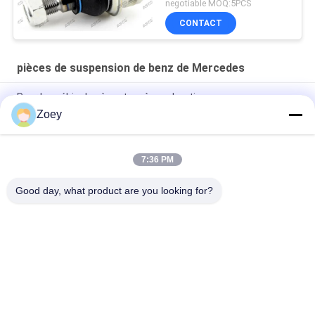
negotiable MOQ:5PCS
CONTACT
pièces de suspension de benz de Mercedes
Pour les véhicules à moteur à combustion
Zoey
A2052405900 A2052406000 A205240300 Montage du moteur
Pour la Mercedes Benz W205 S205
7:36 PM
A4472410013 Montage du moteur 4472410313 4472410413
Pour MERCEDES BENZ VITO Van W447
Good day, what product are you looking for?
Catégories populaires
Tous
Pièces 
Pièces De 
Automatiques De 
Suspension De Land 
Suspension
Rover
Pièces De 
Pièces De 
Suspension De Benz 
Suspension De BMW