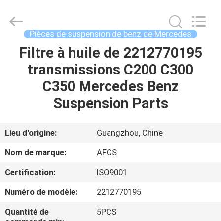
DAXIN
AUTO
SPARE
PARTS
CO.,
Pièces de suspension de benz de Mercedes
LTD.
All
Filtre à huile de 2212770195
ACCUEIL
Rights
Reserved.
transmissions C200 C300
PRODUITS
C350 Mercedes Benz
Suspension Parts
VIDÉOS
Lieu d'origine:
Guangzhou, Chine
À
Nom de marque:
AFCS
PROPOS
Certification:
ISO9001
DE
Numéro de modèle:
2212770195
NOUS
Quantité de
5PCS