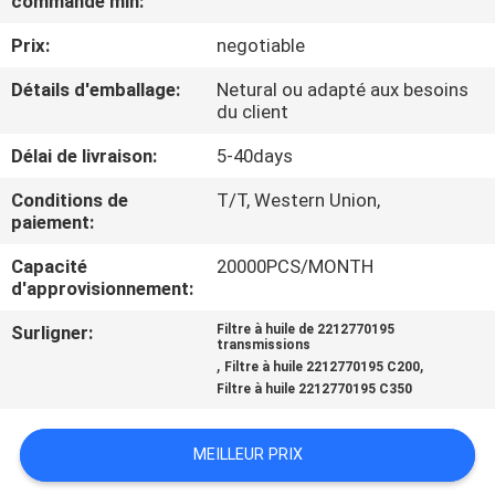
commande min:
VISITE
Prix:
negotiable
DE
L'USINE
Détails d'emballage:
Netural ou adapté aux besoins
du client
CONTRÔLE
Délai de livraison:
5-40days
DE
Conditions de
T/T, Western Union,
paiement:
QUALITÉ
Capacité
20000PCS/MONTH
d'approvisionnement:
NOUS
Surligner:
Filtre à huile de 2212770195
CONTACTER
transmissions
,
,
Filtre à huile 2212770195 C200
Filtre à huile 2212770195 C350
NOUVELLES
MEILLEUR PRIX
DEMANDER