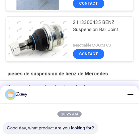
CONTACT
2113300435 BENZ
Suspension Ball Joint
negotiable MOQ:5PCS
CONTACT
pièces de suspension de benz de Mercedes
Pour les véhicules à moteur à combustion
Zoey
A2052405900 A2052406000 A205240300 Montage du moteur
Pour la Mercedes Benz W205 S205
10:25 AM
A4472410013 Montage du moteur 4472410313 4472410413
Pour MERCEDES BENZ VITO Van W447
Good day, what product are you looking for?