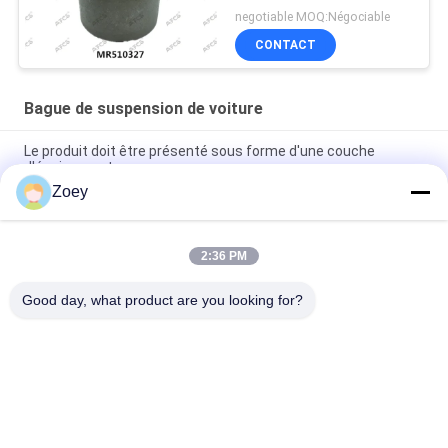
negotiable MOQ:Négociable
CONTACT
Bague de suspension de voiture
Le produit doit être présenté sous forme d'une couche
d'équipement.
Zoey
BAGUE DE BRAS FL3Z3084B FL3Z3085B FL343A188A POUR
FORD F-150 EXTENDED
2:36 PM
JOINT DE ROTULE OEM FL3Z3050B FL3Z-3050-C POUR FORD
F-150 / EXPEDITION
Good day, what product are you looking for?
Catégories populaires
Tous
Pièces 
Pièces De 
Automatiques De 
Suspension De Land 
Suspension
Rover