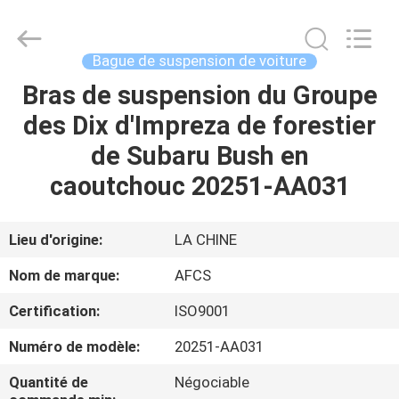
DAXIN
AUTO
SPARE
PARTS
CO.,
Bague de suspension de voiture
LTD.
All
Bras de suspension du Groupe
ACCUEIL
Rights
Reserved.
des Dix d'Impreza de forestier
PRODUITS
de Subaru Bush en
caoutchouc 20251-AA031
VIDÉOS
Lieu d'origine:
LA CHINE
À
Nom de marque:
AFCS
PROPOS
Certification:
ISO9001
DE
Numéro de modèle:
20251-AA031
NOUS
Quantité de
Négociable