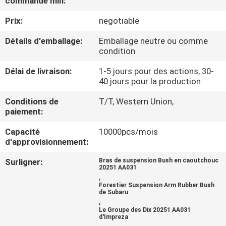
commande min:
VISITE
Prix:
negotiable
DE
L'USINE
Détails d'emballage:
Emballage neutre ou comme
condition
CONTRÔLE
Délai de livraison:
1-5 jours pour des actions, 30-
40 jours pour la production
DE
Conditions de
T/T, Western Union,
QUALITÉ
paiement:
Capacité
10000pcs/mois
NOUS
d'approvisionnement:
CONTACTER
Surligner:
Bras de suspension Bush en caoutchouc
20251 AA031
,
Forestier Suspension Arm Rubber Bush
NOUVELLES
de Subaru
,
Le Groupe des Dix 20251 AA031
d'Impreza
DEMANDER