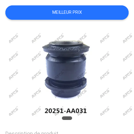
UN DEVIS
MEILLEUR PRIX
PLAN
DU
SITE
POLITIQUE
DE
CONFIDENTIALITÉ
Description de produit