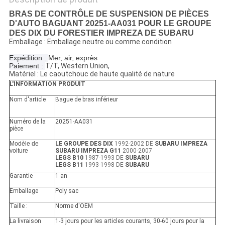
BRAS DE CONTRÔLE DE SUSPENSION DE PIÈCES
D'AUTO BAGUANT 20251-AA031 POUR LE GROUPE
DES DIX DU FORESTIER IMPREZA DE SUBARU
Emballage : Emballage neutre ou comme condition
Expédition :
Mer, air, exprès
Paiement :
T/T, Western Union,
Matériel : Le caoutchouc de haute qualité de nature
L'INFORMATION PRODUIT
Nom d'article
Bague de bras inférieur
Numéro de la
20251-AA031
pièce
Modèle de
LE GROUPE DES DIX
1992-2002 DE
SUBARU IMPREZA
voiture
SUBARU IMPREZA G11
2000-2007
LEGS B10
1987-1993 DE
SUBARU
LEGS B11
1993-1998 DE
SUBARU
Garantie
1 an
Emballage
Poly sac
Taille :
Norme d'OEM
La livraison
1-3 jours pour les articles courants, 30-60 jours pour la