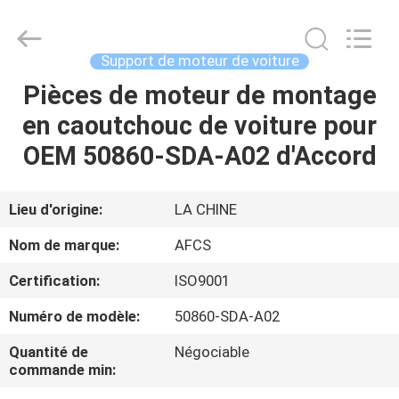
DAXIN
AUTO
SPARE
PARTS
CO.,
Support de moteur de voiture
LTD.
All
Pièces de moteur de montage
ACCUEIL
Rights
Reserved.
en caoutchouc de voiture pour
PRODUITS
OEM 50860-SDA-A02 d'Accord
VIDÉOS
Lieu d'origine:
LA CHINE
Nom de marque:
AFCS
À
Certification:
ISO9001
PROPOS
Numéro de modèle:
50860-SDA-A02
DE
NOUS
Quantité de
Négociable
commande min: