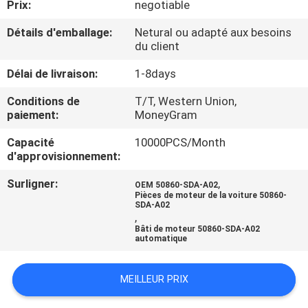
Prix:
negotiable
VISITE
DE
Détails d'emballage:
Netural ou adapté aux besoins
du client
L'USINE
Délai de livraison:
1-8days
CONTRÔLE
Conditions de
T/T, Western Union,
paiement:
MoneyGram
DE
Capacité
10000PCS/Month
QUALITÉ
d'approvisionnement:
Surligner:
,
OEM 50860-SDA-A02
NOUS
Pièces de moteur de la voiture 50860-
SDA-A02
CONTACTER
,
Bâti de moteur 50860-SDA-A02
automatique
NOUVELLES
MEILLEUR PRIX
DEMANDER