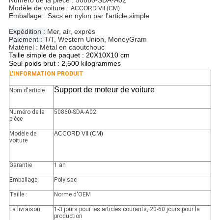
Numéro de la pièce : 50860-SDA-A02
Modèle de voiture :
ACCORD VII (CM)
Emballage : Sacs en nylon par l'article simple
Expédition :
Mer, air, exprès
Paiement :
T/T, Western Union, MoneyGram
Matériel : Métal en caoutchouc
Taille simple de paquet : 20X10X10 cm
Seul poids brut : 2,500 kilogrammes
L'INFORMATION PRODUIT
Support de moteur de voiture
Nom d'article
Numéro de la
50860-SDA-A02
pièce
Modèle de
ACCORD VII (CM)
voiture
Garantie
1 an
Emballage
Poly sac
Taille :
Norme d'OEM
La livraison
1-3 jours pour les articles courants, 20-60 jours pour la
production