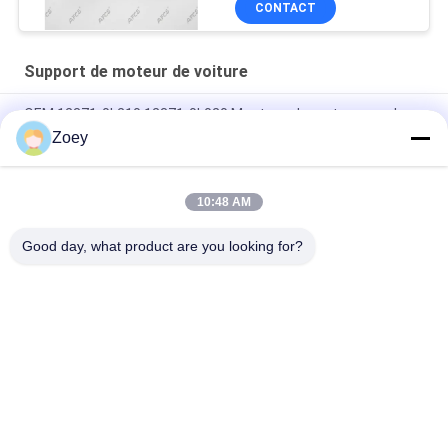
CONTACT
Support de moteur de voiture
OEM 12371-0L210 12371-0L020 Montage du moteur pour le
pick-up TOYOTA HILUXVIII
Zoey
OEM 12361-31210 1236131210 Montage du moteur pour
Toyota ALPHARD / VELLFIRE
10:48 AM
Le moteur est équipé d'un moteur de type LEXUS RX350
Good day, what product are you looking for?
Catégories populaires
Tous
Pièces 
Pièces De 
Automatiques De 
Suspension De Land 
Suspension
Rover
Pièces De 
Pièces De 
Suspension De Benz 
Suspension De BMW
De Mercedes