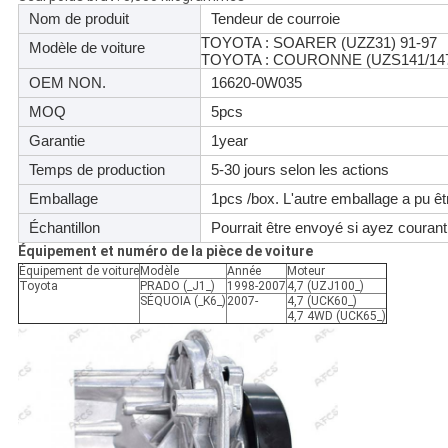
Nom de produit
Tendeur de courroie
TOYOTA : SOARER (UZZ31) 91-97
Modèle de voiture
TOYOTA : COURONNE (UZS141/147
OEM NON.
16620-0W035
MOQ
5pcs
Garantie
1year
Temps de production
5-30 jours selon les actions
Emballage
1pcs /box. L'autre emballage a pu êt
Échantillon
Pourrait être envoyé si ayez courant
Équipement et numéro de la pièce de voiture
Équipement de voiture
Modèle
Année
Moteur
Toyota
PRADO (_J1_)
1998-2007
4,7 (UZJ100_)
SÉQUOIA (_K6_)
2007-
4,7 (UCK60_)
4,7 4WD (UCK65_)