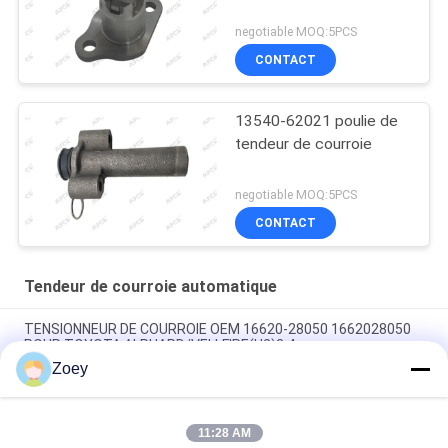
negotiable MOQ:5PCS
CONTACT
13540-62021 poulie de
tendeur de courroie
negotiable MOQ:5PCS
CONTACT
Tendeur de courroie automatique
TENSIONNEUR DE COURROIE OEM 16620-28050 1662028050
POUR TOYOTA ALPHARD/VELLFIRE(H2)2.4
Zoey
54.90mm Diamètre extérieur Mazdaspeed 6 Alternateur avec
7 rainures
11:28 AM
La valeur de l'échantillon est calculée en fonction de