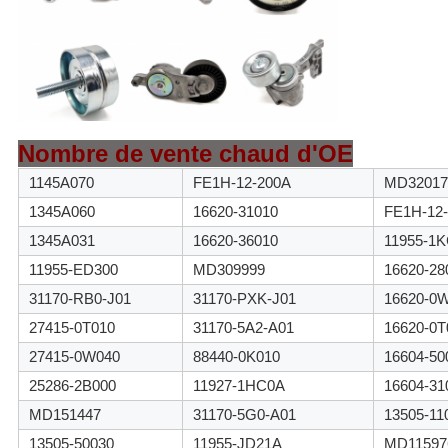
Nombre de vente chaud d'OE
1145A070
FE1H-12-200A
MD32017
1345A060
16620-31010
FE1H-12-
1345A031
16620-36010
11955-1
11955-ED300
MD309999
16620-28
31170-RB0-J01
31170-PXK-J01
16620-0
27415-0T010
31170-5A2-A01
16620-0T
27415-0W040
88440-0K010
16604-50
25286-2B000
11927-1HC0A
16604-31
MD151447
31170-5G0-A01
13505-11
13505-50030
11955-JD21A
MD11597