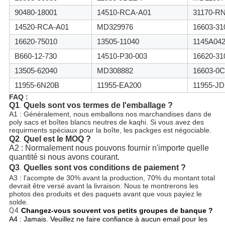
90480-18001
14510-RCA-A01
31170-R
14520-RCA-A01
MD329976
16603-31
16620-75010
13505-11040
1145A04
B660-12-730
14510-P30-003
16620-31
13505-62040
MD308882
16603-0C
11955-6N20B
11955-EA200
11955-J
FAQ :
Q1
Quels sont vos termes de l'emballage ?
.
A1 : Généralement, nous emballons nos marchandises dans de
poly sacs et boîtes blancs neutres de kaqhi. Si vous avez des
requirments spéciaux pour la boîte, les packges est négociable.
Q2
Quel est le MOQ
?
.
A2 : Normalement nous pouvons fournir n'importe quelle 
quantité si nous avons courant.
Q3
Quelles sont vos conditions de paiement ?
.
A3 : l'acompte de 30% avant la production, 70% du montant total
devrait être versé avant la livraison.
Nous te montrerons les 
photos des produits et des paquets avant que vous payiez le 
solde.
Q4.
Changez-vous souvent vos petits groupes de banque ?
A4 : Jamais. Veuillez ne faire confiance à aucun email pour les