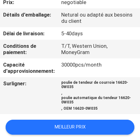
Prix:
negotiable
VISITE
DE
Détails d'emballage:
Netural ou adapté aux besoins
du client
L'USINE
Délai de livraison:
5-40days
CONTRÔLE
Conditions de
T/T, Western Union,
paiement:
MoneyGram
DE
Capacité
30000pcs/month
QUALITÉ
d'approvisionnement:
Surligner:
poulie de tendeur de courroie 16620-
NOUS
0W035
,
CONTACTER
poulie automatique du tendeur 16620-
0W035
,
OEM 16620-0W035
NOUVELLES
MEILLEUR PRIX
DEMANDER