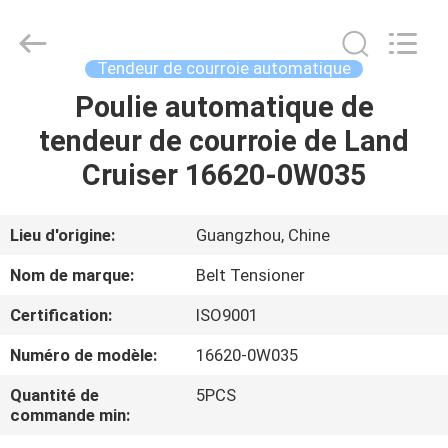
DAXIN
AUTO
SPARE
PARTS
CO.,
Tendeur de courroie automatique
LTD.
All
Poulie automatique de
ACCUEIL
Rights
Reserved.
tendeur de courroie de Land
PRODUITS
Cruiser 16620-0W035
VIDÉOS
Lieu d'origine:
Guangzhou, Chine
Nom de marque:
Belt Tensioner
À
Certification:
ISO9001
PROPOS
Numéro de modèle:
16620-0W035
DE
NOUS
Quantité de
5PCS
commande min: