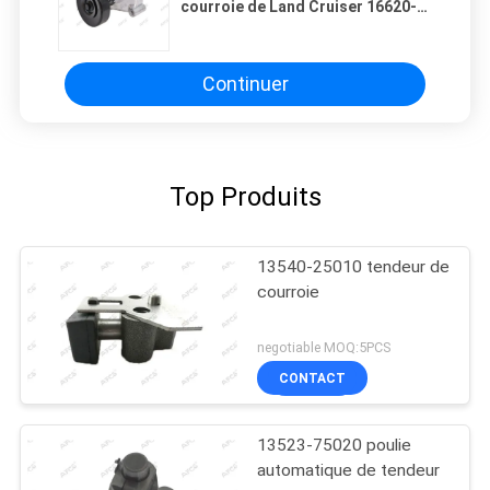
courroie de Land Cruiser 16620-
0W035
Continuer
Top Produits
13540-25010 tendeur de
courroie
negotiable MOQ:5PCS
CONTACT
13523-75020 poulie
automatique de tendeur