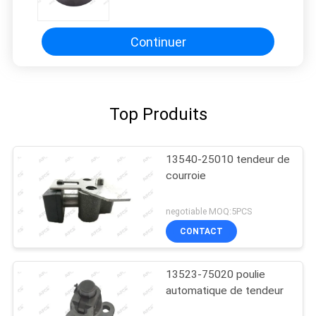
LEXUS 16603-0W030
Continuer
Top Produits
13540-25010 tendeur de
courroie
negotiable MOQ:5PCS
CONTACT
13523-75020 poulie
automatique de tendeur