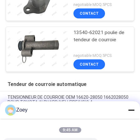
negotiable MOQ:5PCS
CONTACT
13540-62021 poulie de
tendeur de courroie
negotiable MOQ:5PCS
CONTACT
Tendeur de courroie automatique
TENSIONNEUR DE COURROIE OEM 16620-28050 1662028050
POUR TOYOTA ALPHARD/VELLFIRE(H2)2.4
Zoey
54.90mm Diamètre extérieur Mazdaspeed 6 Alternateur avec
7 rainures
9:45 AM
La valeur de l'échantillon est calculée en fonction de
l'échantillon.0