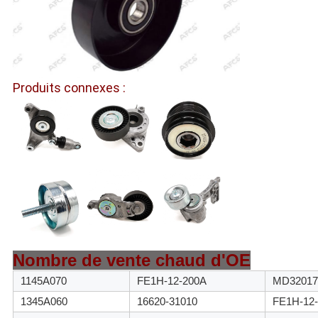
Produits connexes :
Nombre de vente chaud d'OE
1145A070
FE1H-12-200A
MD32017
1345A060
16620-31010
FE1H-12-