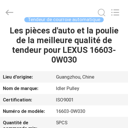
DAXIN
AUTO
SPARE
PARTS
CO.,
Tendeur de courroie automatique
LTD.
All
Les pièces d'auto et la poulie
ACCUEIL
Rights
Reserved.
de la meilleure qualité de
PRODUITS
tendeur pour LEXUS 16603-
0W030
VIDÉOS
Lieu d'origine:
Guangzhou, Chine
À
Nom de marque:
Idler Pulley
PROPOS
Certification:
ISO9001
DE
Numéro de modèle:
16603-0W030
NOUS
Quantité de
5PCS