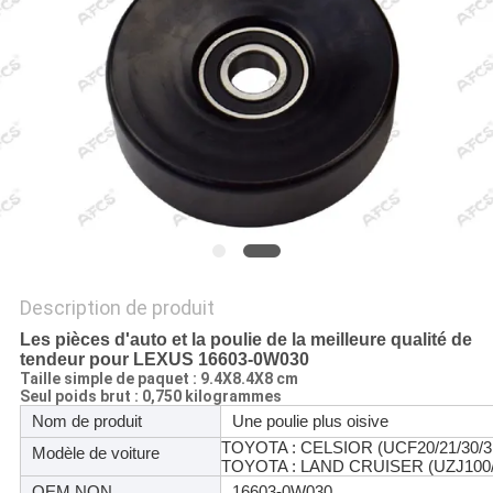
UN DEVIS
PLAN
DU
SITE
POLITIQUE
DE
Description de produit
CONFIDENTIALITÉ
Les pièces d'auto et la poulie de la meilleure qualité de
tendeur pour LEXUS 16603-0W030
Taille simple de paquet : 9.4X8.4X8 cm
Seul poids brut : 0,750 kilogrammes
Nom de produit
Une poulie plus oisive
TOYOTA : CELSIOR (UCF20/21/30/31
Modèle de voiture
TOYOTA : LAND CRUISER (UZJ100/
OEM NON.
16603-0W030