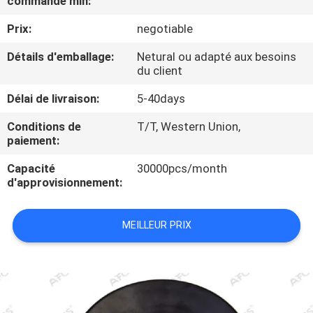
commande min:
VISITE
Prix:
negotiable
DE
L'USINE
Détails d'emballage:
Netural ou adapté aux besoins
du client
CONTRÔLE
Délai de livraison:
5-40days
DE
Conditions de
T/T, Western Union,
paiement:
QUALITÉ
Capacité
30000pcs/month
d'approvisionnement:
NOUS
CONTACTER
MEILLEUR PRIX
NOUVELLES
DEMANDER