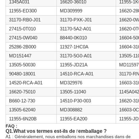
1345A031
16620-36010
11955-1
11955-ED300
MD309999
16620-28
31170-RB0-J01
31170-PXK-J01
16620-0
27415-0T010
31170-5A2-A01
16620-0T
27415-0W040
88440-0K010
16604-50
25286-2B000
11927-1HC0A
16604-31
MD151447
31170-5G0-A01
13505-11
13505-50030
11955-JD21A
MD11597
90480-18001
14510-RCA-A01
31170-R
14520-RCA-A01
MD329976
16603-31
16620-75010
13505-11040
1145A04
B660-12-730
14510-P30-003
16620-31
13505-62040
MD308882
16603-0C
11955-6N20B
11955-EA200
11955-J
FAQ :
Q1.What
vos termes est-ils de
emballage ?
l'
A1 : Généralement, nous emballons nos marchandises dans de