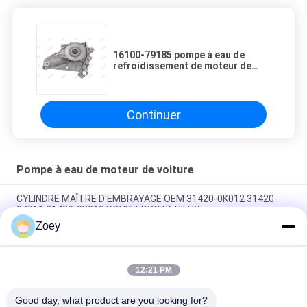
16100-79185 pompe à eau de
refroidissement de moteur de
voiture de TOYOTA
Continuer
Pompe à eau de moteur de voiture
CYLINDRE MAÎTRE D'EMBRAYAGE OEM 31420-0K012 31420-
0K011 31420-0K013 POUR TOYOTA HILUX
Zoey
Je vous présente le modèle de la série PQH500060 LR013506
OEM 12204-20040 12204-20020 12204-31030 SOUPAPE,
12:21 PM
VENTILATION DU CARTER MOTEUR POUR TOYOTA
HIGHLANDER
Good day, what product are you looking for?