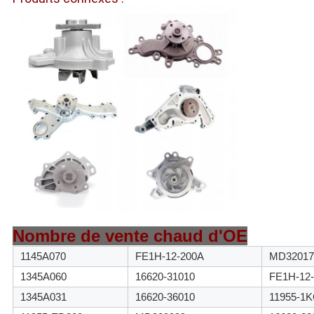
Nombre de vente chaud d'OE
1145A070
FE1H-12-200A
MD32017
1345A060
16620-31010
FE1H-12-
1345A031
16620-36010
11955-1