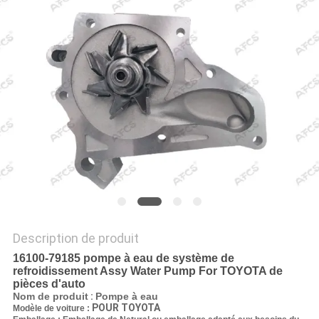
UN DEVIS
PLAN
DU
SITE
POLITIQUE
DE
CONFIDENTIALITÉ
Description de produit
16100-79185 pompe à eau de système de
refroidissement Assy Water Pump For TOYOTA de
pièces d'auto
Nom de produit
:
Pompe à eau
POUR TOYOTA
Modèle de voiture :