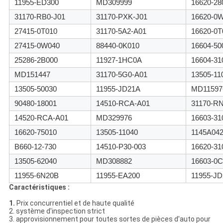
11955-ED300
MD309999
16620-28
31170-RB0-J01
31170-PXK-J01
16620-0
27415-0T010
31170-5A2-A01
16620-0T
27415-0W040
88440-0K010
16604-50
25286-2B000
11927-1HC0A
16604-31
MD151447
31170-5G0-A01
13505-11
13505-50030
11955-JD21A
MD11597
90480-18001
14510-RCA-A01
31170-R
14520-RCA-A01
MD329976
16603-31
16620-75010
13505-11040
1145A04
B660-12-730
14510-P30-003
16620-31
13505-62040
MD308882
16603-0C
11955-6N20B
11955-EA200
11955-J
Caractéristiques :
1.
Prix concurrentiel et de haute qualité
2. système d'inspection strict
3. approvisionnement pour toutes sortes de pièces d'auto pour