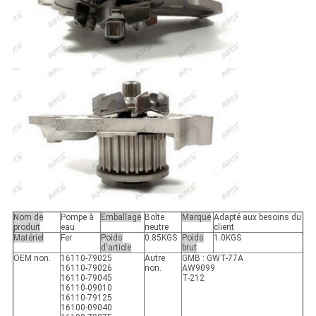
Nom de
Pompe à
Emballage
Boîte
Marque
Adapté aux besoins du
produit
eau
neutre
client
Matériel
Fer
Poids
0.85KGS
Poids
1.0KGS
d'article
brut
OEM non.
16110-79025
Autre
GMB : GWT-77A
16110-79026
non.
AW9099
16110-79045
T-212
16110-09010
16110-79125
16100-09040