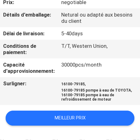
Prix:
negotiable
VISITE
DE
Détails d'emballage:
Netural ou adapté aux besoins
du client
L'USINE
Délai de livraison:
5-40days
CONTRÔLE
Conditions de
T/T, Western Union,
paiement:
DE
Capacité
30000pcs/month
QUALITÉ
d'approvisionnement:
Surligner:
,
16100-79185
NOUS
,
16100-79185 pompe à eau de TOYOTA
CONTACTER
16100-79185 pompe à eau de
refroidissement de moteur
NOUVELLES
MEILLEUR PRIX
DEMANDER