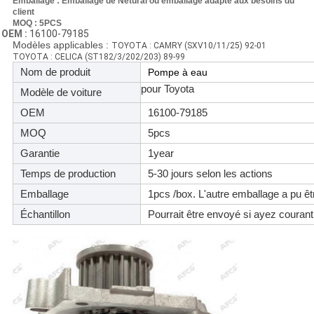
Emballage : Emballage de Netural ou emballage adapté aux besoins du
client
MOQ : 5PCS
OEM :
16100-79185
Modèles applicables :
TOYOTA : CAMRY (SXV10/11/25) 92-01
TOYOTA : CELICA (ST182/3/202/203) 89-99
Nom de produit
Pompe à eau
pour Toyota
Modèle de voiture
OEM
16100-79185
MOQ
5pcs
Garantie
1year
Temps de production
5-30 jours selon les actions
Emballage
1pcs /box. L'autre emballage a pu êt
Échantillon
Pourrait être envoyé si ayez courant